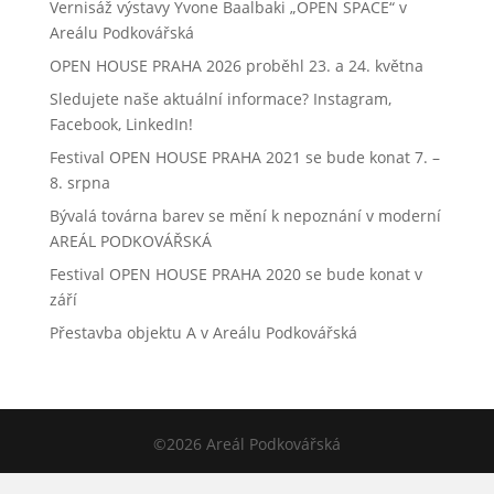
Vernisáž výstavy Yvone Baalbaki „OPEN SPACE“ v
Areálu Podkovářská
OPEN HOUSE PRAHA 2026 proběhl 23. a 24. května
Sledujete naše aktuální informace? Instagram,
Facebook, LinkedIn!
Festival OPEN HOUSE PRAHA 2021 se bude konat 7. –
8. srpna
Bývalá továrna barev se mění k nepoznání v moderní
AREÁL PODKOVÁŘSKÁ
Festival OPEN HOUSE PRAHA 2020 se bude konat v
září
Přestavba objektu A v Areálu Podkovářská
©2026 Areál Podkovářská