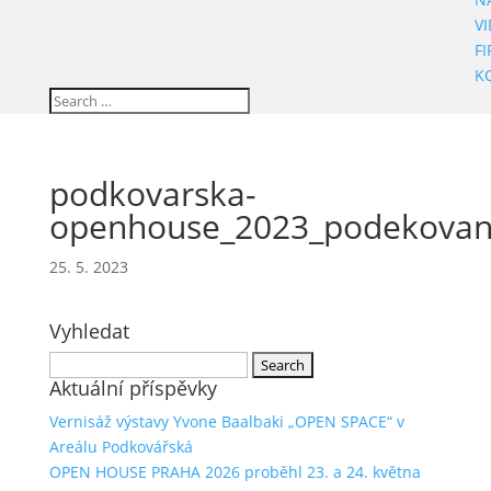
V
F
K
podkovarska-
openhouse_2023_podekovan
25. 5. 2023
Vyhledat
Search
Aktuální příspěvky
for:
Vernisáž výstavy Yvone Baalbaki „OPEN SPACE“ v
Areálu Podkovářská
OPEN HOUSE PRAHA 2026 proběhl 23. a 24. května