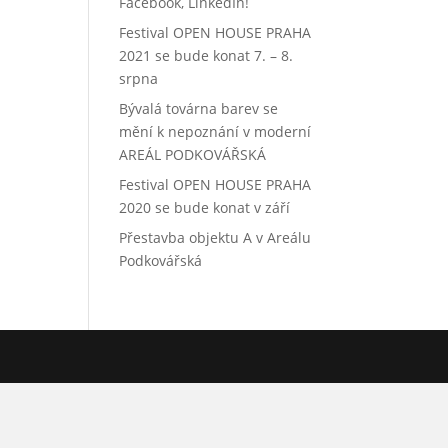
Facebook, LinkedIn!
Festival OPEN HOUSE PRAHA
2021 se bude konat 7. – 8.
srpna
Bývalá továrna barev se
mění k nepoznání v moderní
AREÁL PODKOVÁŘSKÁ
Festival OPEN HOUSE PRAHA
2020 se bude konat v září
Přestavba objektu A v Areálu
Podkovářská