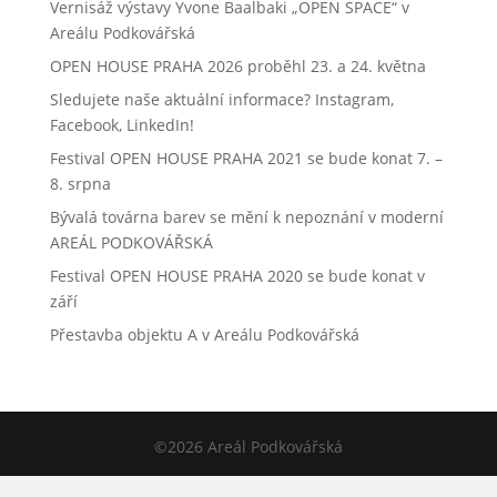
Vernisáž výstavy Yvone Baalbaki „OPEN SPACE“ v
Areálu Podkovářská
OPEN HOUSE PRAHA 2026 proběhl 23. a 24. května
Sledujete naše aktuální informace? Instagram,
Facebook, LinkedIn!
Festival OPEN HOUSE PRAHA 2021 se bude konat 7. –
8. srpna
Bývalá továrna barev se mění k nepoznání v moderní
AREÁL PODKOVÁŘSKÁ
Festival OPEN HOUSE PRAHA 2020 se bude konat v
září
Přestavba objektu A v Areálu Podkovářská
©2026 Areál Podkovářská